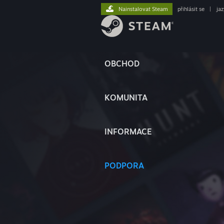
Nainstalovat Steam
přihlásit se
|
ja
OBCHOD
KOMUNITA
INFORMACE
PODPORA