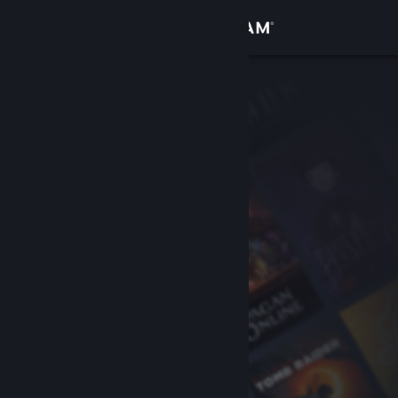
Přihlásit se
Obchod
Komunita
Informace
Podpora
Změnit jazyk
Mobilní aplikace služby Steam
Desktopová verze stránky