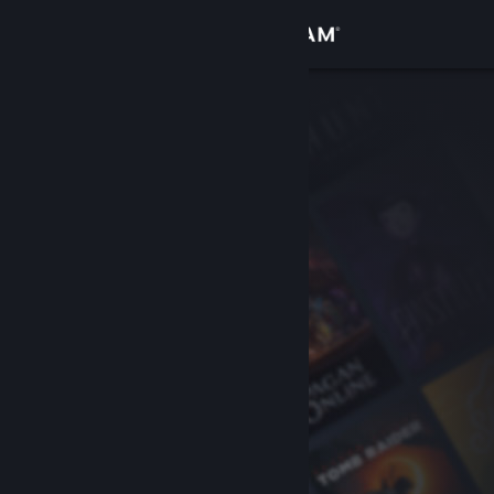
Přihlásit se
Obchod
Komunita
Informace
Podpora
Změnit jazyk
Mobilní aplikace služby Steam
Desktopová verze stránky