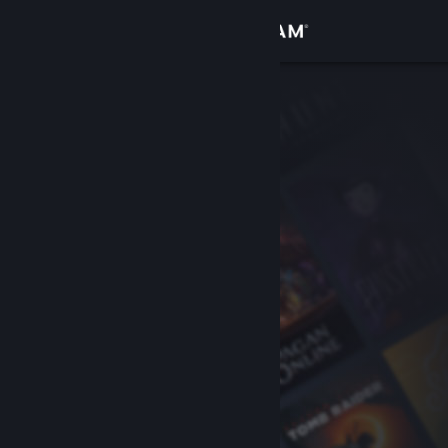
Přihlásit se
Obchod
Komunita
Informace
Podpora
Změnit jazyk
Mobilní aplikace služby Steam
Desktopová verze stránky