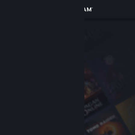
Přihlásit se
Obchod
Komunita
Informace
Podpora
Změnit jazyk
Mobilní aplikace služby Steam
Desktopová verze stránky