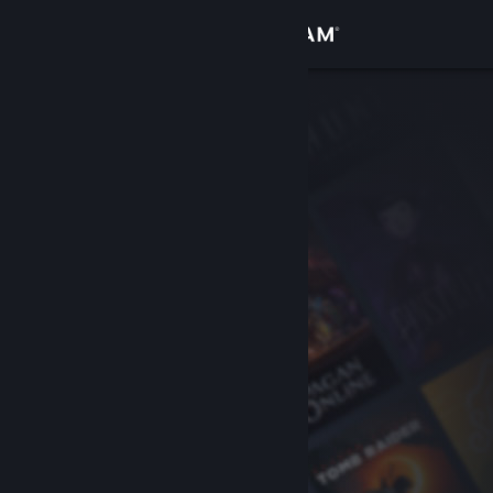
Přihlásit se
Obchod
Komunita
Informace
Podpora
Změnit jazyk
Mobilní aplikace služby Steam
Desktopová verze stránky