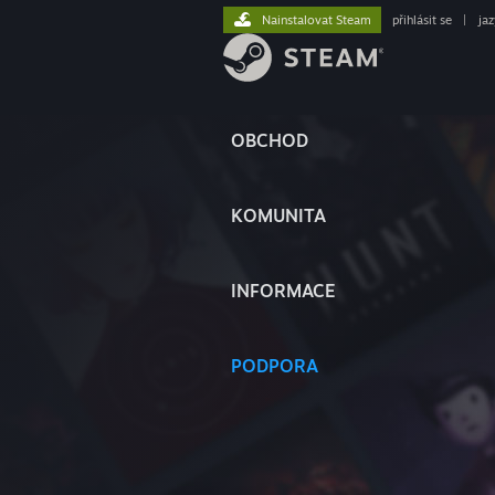
Nainstalovat Steam
přihlásit se
|
ja
OBCHOD
KOMUNITA
INFORMACE
PODPORA