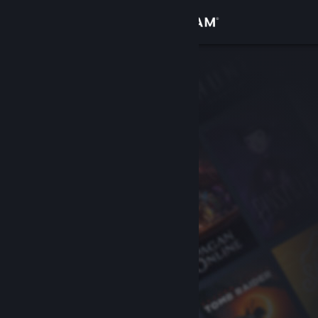
Přihlásit se
Obchod
Komunita
Informace
Podpora
Změnit jazyk
Mobilní aplikace služby Steam
Desktopová verze stránky