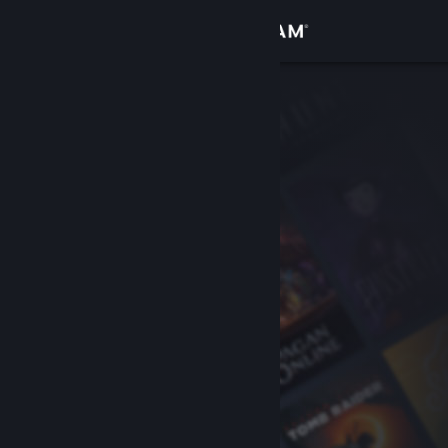
Přihlásit se
Obchod
Komunita
Informace
Podpora
Změnit jazyk
Mobilní aplikace služby Steam
Desktopová verze stránky