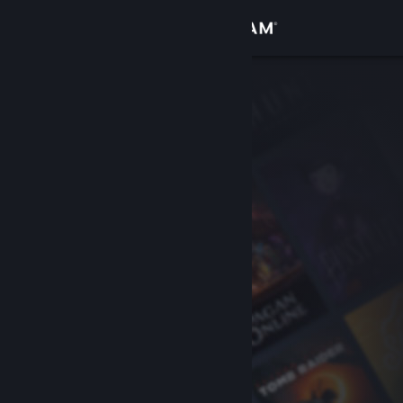
Přihlásit se
Obchod
Komunita
Informace
Podpora
Změnit jazyk
Mobilní aplikace služby Steam
Desktopová verze stránky