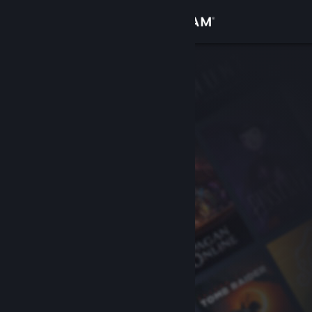
Přihlásit se
Obchod
Komunita
Informace
Podpora
Změnit jazyk
Mobilní aplikace služby Steam
Desktopová verze stránky