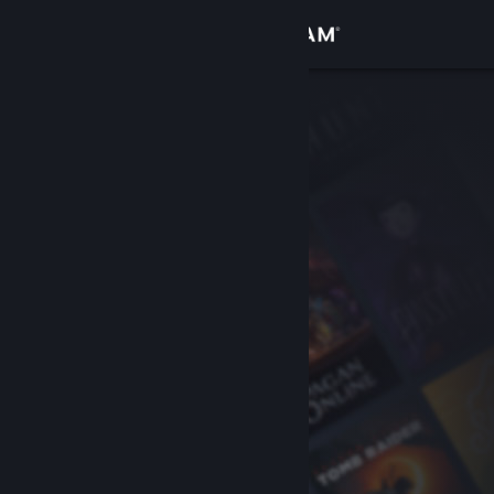
Přihlásit se
Obchod
Komunita
Informace
Podpora
Změnit jazyk
Mobilní aplikace služby Steam
Desktopová verze stránky