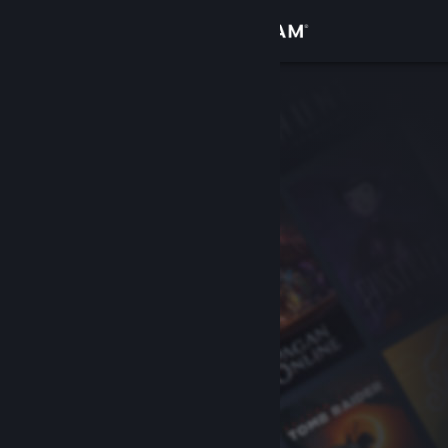
Přihlásit se
Obchod
Komunita
Informace
Podpora
Změnit jazyk
Mobilní aplikace služby Steam
Desktopová verze stránky