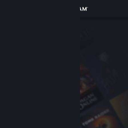
Přihlásit se
Obchod
Komunita
Informace
Podpora
Změnit jazyk
Mobilní aplikace služby Steam
Desktopová verze stránky