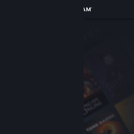
Přihlásit se
Obchod
Komunita
Informace
Podpora
Změnit jazyk
Mobilní aplikace služby Steam
Desktopová verze stránky