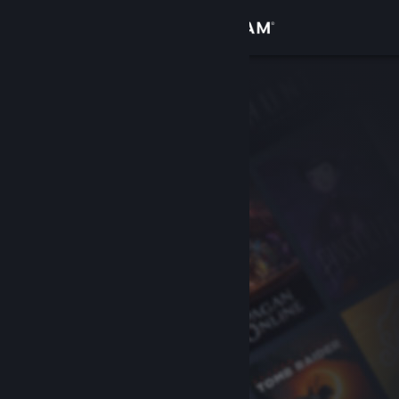
Přihlásit se
Obchod
Komunita
Informace
Podpora
Změnit jazyk
Mobilní aplikace služby Steam
Desktopová verze stránky