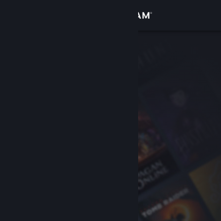
Přihlásit se
Obchod
Komunita
Informace
Podpora
Změnit jazyk
Mobilní aplikace služby Steam
Desktopová verze stránky