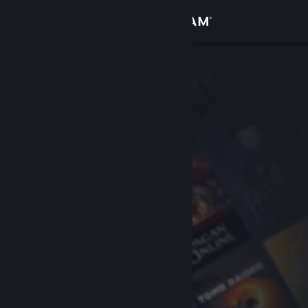
Přihlásit se
Obchod
Komunita
Informace
Podpora
Změnit jazyk
Mobilní aplikace služby Steam
Desktopová verze stránky