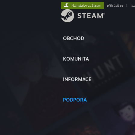
Nainstalovat Steam
přihlásit se
|
ja
OBCHOD
KOMUNITA
INFORMACE
PODPORA