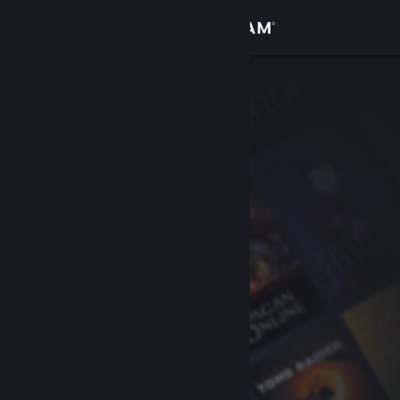
Přihlásit se
Obchod
Komunita
Informace
Podpora
Změnit jazyk
Mobilní aplikace služby Steam
Desktopová verze stránky