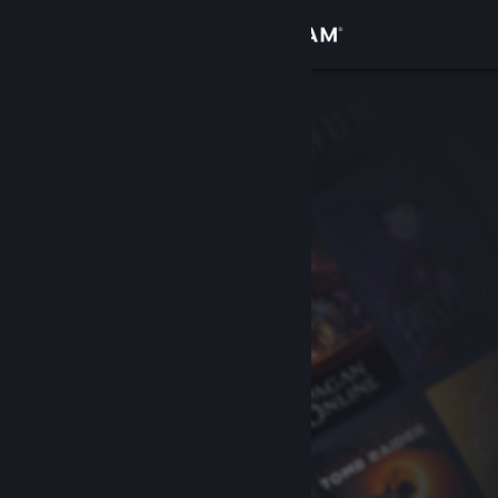
Přihlásit se
Obchod
Komunita
Informace
Podpora
Změnit jazyk
Mobilní aplikace služby Steam
Desktopová verze stránky