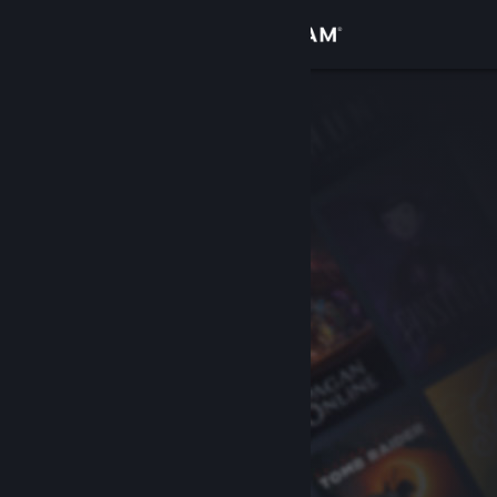
Přihlásit se
Obchod
Komunita
Informace
Podpora
Změnit jazyk
Mobilní aplikace služby Steam
Desktopová verze stránky