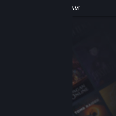
Přihlásit se
Obchod
Komunita
Informace
Podpora
Změnit jazyk
Mobilní aplikace služby Steam
Desktopová verze stránky