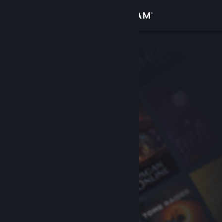
Přihlásit se
Obchod
Komunita
Informace
Podpora
Změnit jazyk
Mobilní aplikace služby Steam
Desktopová verze stránky