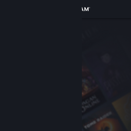
Přihlásit se
Obchod
Komunita
Informace
Podpora
Změnit jazyk
Mobilní aplikace služby Steam
Desktopová verze stránky