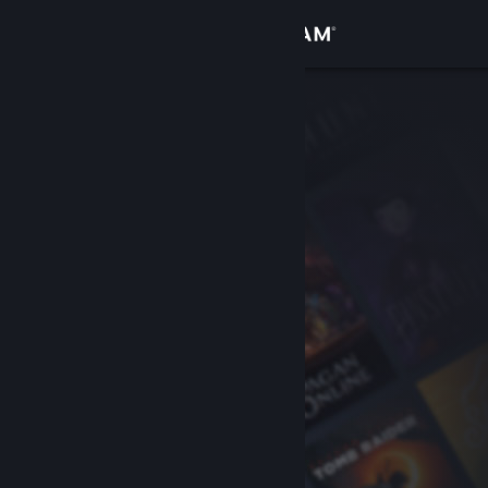
Přihlásit se
Obchod
Komunita
Informace
Podpora
Změnit jazyk
Mobilní aplikace služby Steam
Desktopová verze stránky