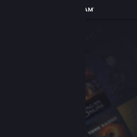
Přihlásit se
Obchod
Komunita
Informace
Podpora
Změnit jazyk
Mobilní aplikace služby Steam
Desktopová verze stránky