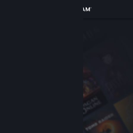
Přihlásit se
Obchod
Komunita
Informace
Podpora
Změnit jazyk
Mobilní aplikace služby Steam
Desktopová verze stránky