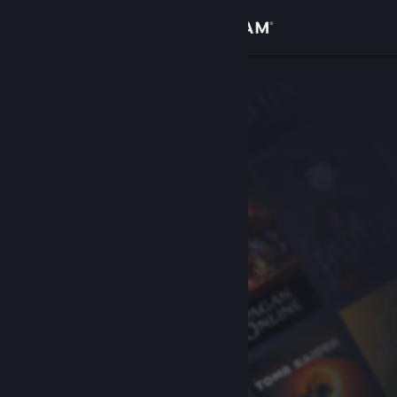
Přihlásit se
Obchod
Komunita
Informace
Podpora
Změnit jazyk
Mobilní aplikace služby Steam
Desktopová verze stránky