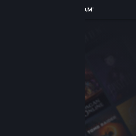
Přihlásit se
Obchod
Komunita
Informace
Podpora
Změnit jazyk
Mobilní aplikace služby Steam
Desktopová verze stránky