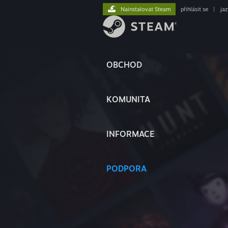
Nainstalovat Steam
přihlásit se
|
ja
OBCHOD
KOMUNITA
INFORMACE
PODPORA