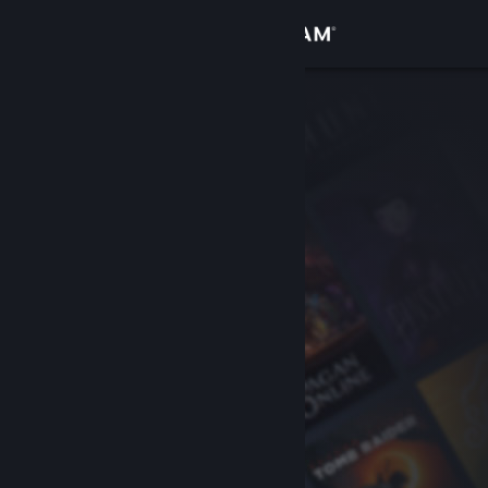
Přihlásit se
Obchod
Komunita
Informace
Podpora
Změnit jazyk
Mobilní aplikace služby Steam
Desktopová verze stránky