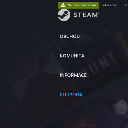
Nainstalovat Steam
přihlásit se
|
ja
OBCHOD
KOMUNITA
INFORMACE
PODPORA