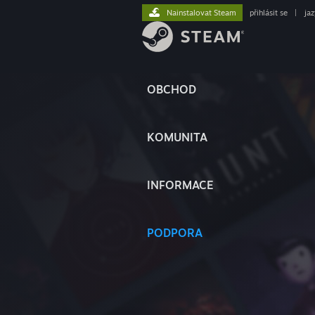
Nainstalovat Steam
přihlásit se
|
ja
OBCHOD
KOMUNITA
INFORMACE
PODPORA