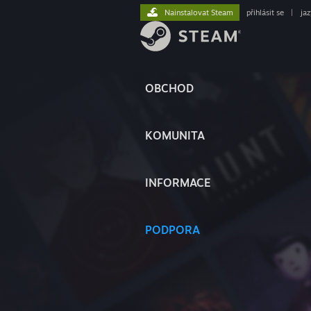
Nainstalovat Steam
přihlásit se
|
ja
OBCHOD
KOMUNITA
INFORMACE
PODPORA