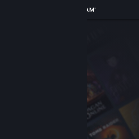
Přihlásit se
Obchod
Komunita
Informace
Podpora
Změnit jazyk
Mobilní aplikace služby Steam
Desktopová verze stránky