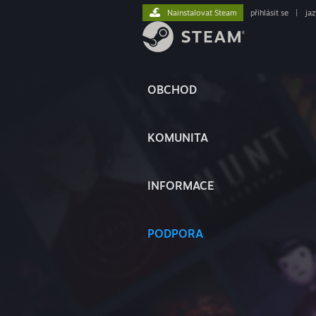
Nainstalovat Steam
přihlásit se
|
ja
OBCHOD
KOMUNITA
INFORMACE
PODPORA