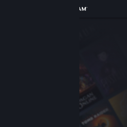
Přihlásit se
Obchod
Komunita
Informace
Podpora
Změnit jazyk
Mobilní aplikace služby Steam
Desktopová verze stránky