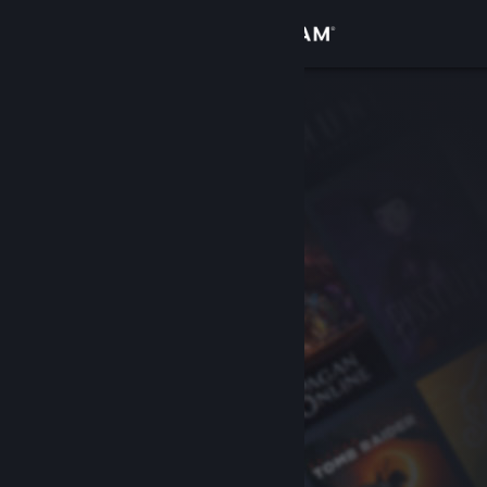
Přihlásit se
Obchod
Komunita
Informace
Podpora
Změnit jazyk
Mobilní aplikace služby Steam
Desktopová verze stránky