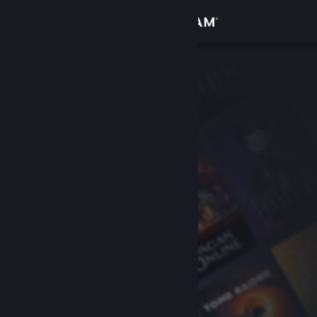
Přihlásit se
Obchod
Komunita
Informace
Podpora
Změnit jazyk
Mobilní aplikace služby Steam
Desktopová verze stránky