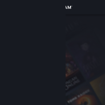
Přihlásit se
Obchod
Komunita
Informace
Podpora
Změnit jazyk
Mobilní aplikace služby Steam
Desktopová verze stránky