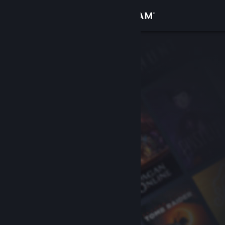
Přihlásit se
Obchod
Komunita
Informace
Podpora
Změnit jazyk
Mobilní aplikace služby Steam
Desktopová verze stránky