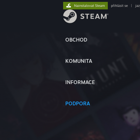
Nainstalovat Steam
přihlásit se
|
ja
OBCHOD
KOMUNITA
INFORMACE
PODPORA