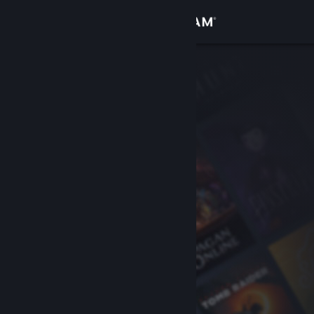
Přihlásit se
Obchod
Komunita
Informace
Podpora
Změnit jazyk
Mobilní aplikace služby Steam
Desktopová verze stránky