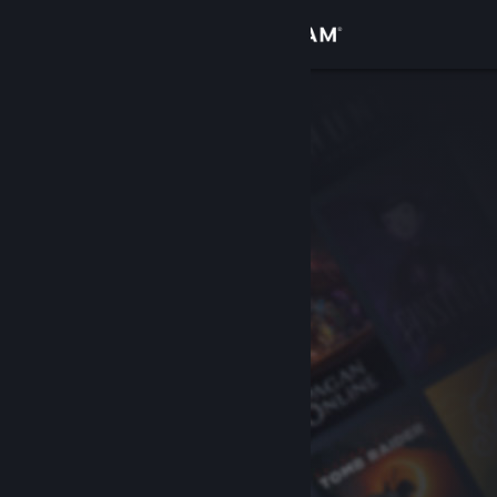
Přihlásit se
Obchod
Komunita
Informace
Podpora
Změnit jazyk
Mobilní aplikace služby Steam
Desktopová verze stránky