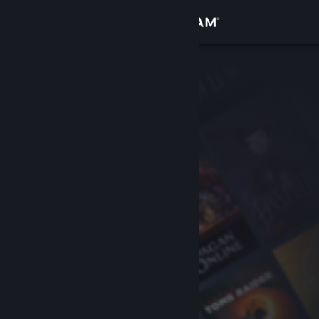
Přihlásit se
Obchod
Komunita
Informace
Podpora
Změnit jazyk
Mobilní aplikace služby Steam
Desktopová verze stránky