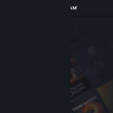
Přihlásit se
Obchod
Komunita
Informace
Podpora
Změnit jazyk
Mobilní aplikace služby Steam
Desktopová verze stránky