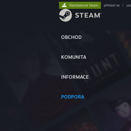
Nainstalovat Steam
přihlásit se
|
ja
OBCHOD
KOMUNITA
INFORMACE
PODPORA