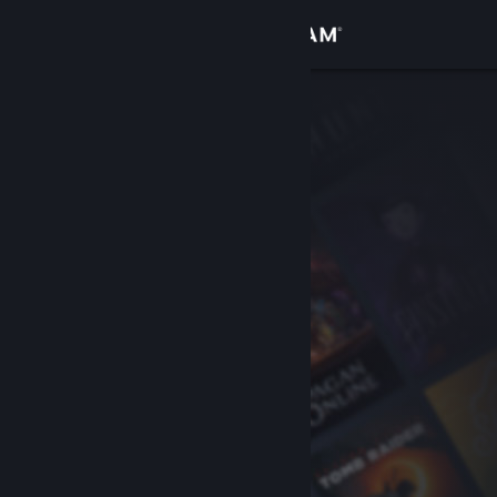
Přihlásit se
Obchod
Komunita
Informace
Podpora
Změnit jazyk
Mobilní aplikace služby Steam
Desktopová verze stránky