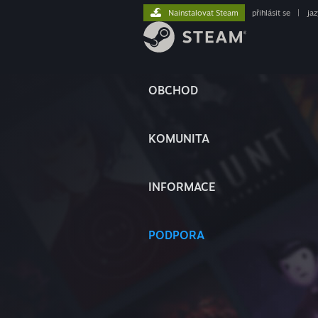
Nainstalovat Steam
přihlásit se
|
ja
OBCHOD
KOMUNITA
INFORMACE
PODPORA